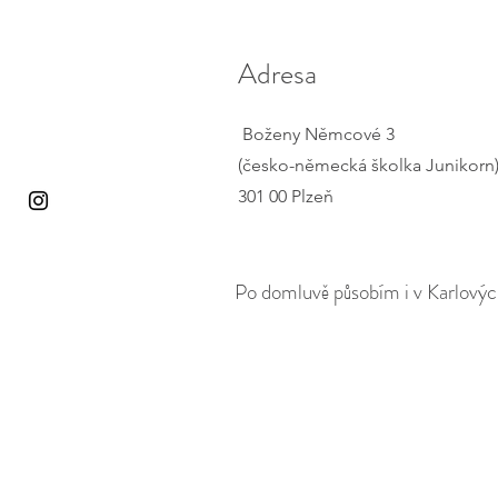
Adresa
Boženy Němcové 3
(česko-německá školka Junikorn
301 00 Plzeň​​
Po domluvě působím i v Karlový