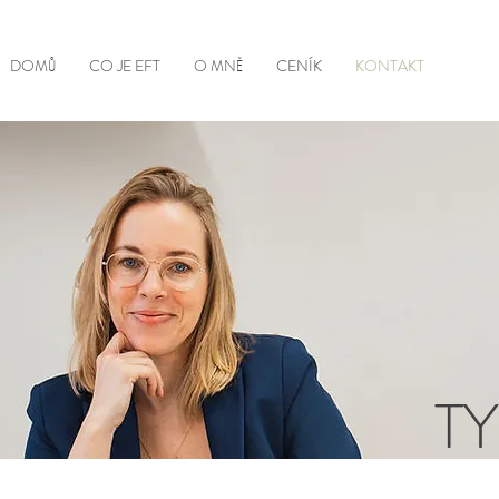
DOMŮ
CO JE EFT
O MNĚ
CENÍK
KONTAKT
T